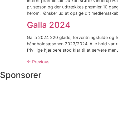
Internt præmiespil Du kan støtte Vinderup H
pr. sæson og der udtrækkes præmier 10 gange 
herom. Ønsker ud at opsige dit medlemsskab
Galla 2024
Galla 2024 220 glade, forventningsfulde og 
håndboldsæsonen 2023/2024. Alle hold var rep
frivillige hjælpere stod klar til at servere me
←
Previous
Sponsorer