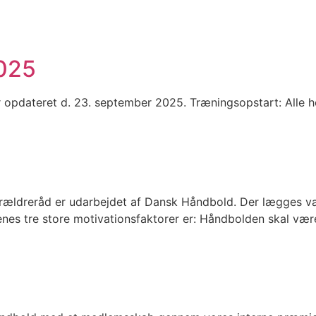
025
dateret d. 23. september 2025. Træningsopstart: Alle hold fr
dreråd er udarbejdet af Dansk Håndbold. Der lægges vægt 
es tre store motivationsfaktorer er: Håndbolden skal være 