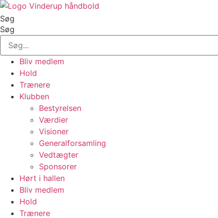
Videre
til
Søg
indhold
Søg
Bliv medlem
Hold
Trænere
Klubben
Bestyrelsen
Værdier
Visioner
Generalforsamling
Vedtægter
Sponsorer
Hørt i hallen
Bliv medlem
Hold
Trænere