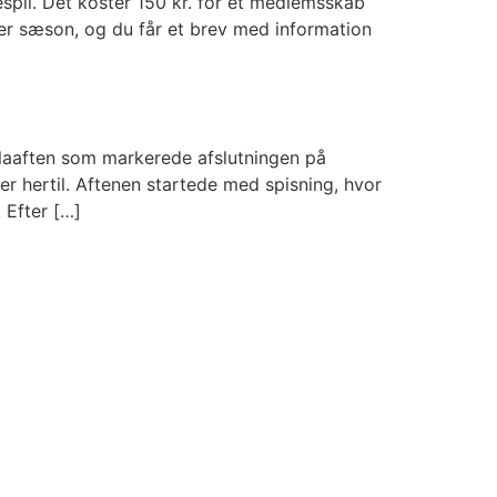
pil. Det koster 150 kr. for et medlemsskab
er sæson, og du får et brev med information
laaften som markerede afslutningen på
r hertil. Aftenen startede med spisning, hvor
 Efter […]