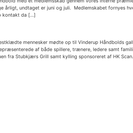
åndbold med et medlemsskab gennem vores interne præmies
årligt, undtaget er juni og juli. Medlemskabet fornyes hv
 kontakt da […]
festklædte mennesker mødte op til Vinderup Håndbolds gal
ræsenterede af både spillere, trænere, ledere samt familie
nuen fra Stubkjærs Grill samt kylling sponsoreret af HK Scan.