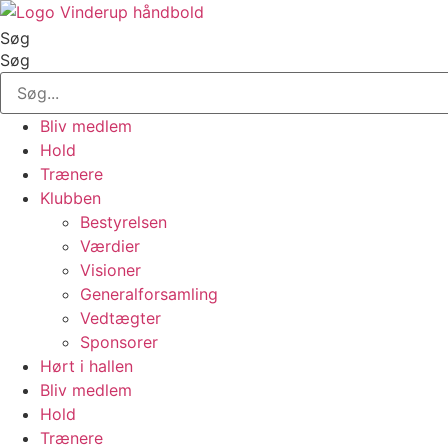
Videre
til
Søg
indhold
Søg
Bliv medlem
Hold
Trænere
Klubben
Bestyrelsen
Værdier
Visioner
Generalforsamling
Vedtægter
Sponsorer
Hørt i hallen
Bliv medlem
Hold
Trænere