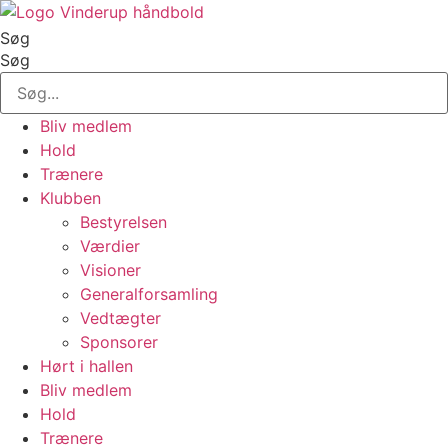
Videre
til
Søg
indhold
Søg
Bliv medlem
Hold
Trænere
Klubben
Bestyrelsen
Værdier
Visioner
Generalforsamling
Vedtægter
Sponsorer
Hørt i hallen
Bliv medlem
Hold
Trænere